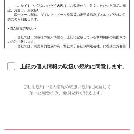
上記の個人情報の取扱い規約に同意します。
ご利用規約・個人情報の取扱い規約に同意して
頂いた場合のみ、会員登録が行えます。